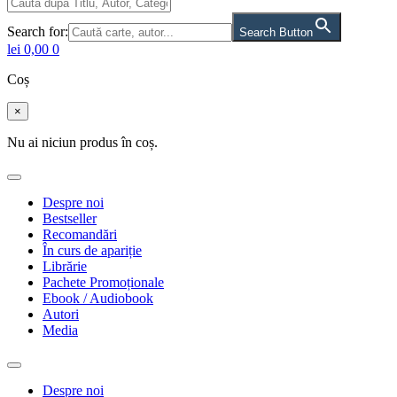
Search for:
Search Button
lei
0,00
0
Coș
×
Nu ai niciun produs în coș.
Despre noi
Bestseller
Recomandări
În curs de apariție
Librărie
Pachete Promoționale
Ebook / Audiobook
Autori
Media
Despre noi