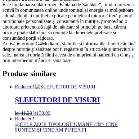
Este fondatoarea platformei „Fântâna de Sănătate”, fiind o prezență
activă în comunitatea online unde tonusul și energia sa molipsitoare
adună adepți ai nutriției explicate pe înțelesul tuturor. Oferă planuri
nutriționale personalizate și consultanță în nutriție, promovând o
abordare prietenoasă față de mâncare și principii pe baza cărora
oricine poate slăbi fără să renunțe la alimentele preferate și
consumând porții sățioase.
Activă în grupul G4Media.ro, sfaturile și informațiile Taniei Fântână
despre nutriție și sănătate pot fi regăsite și în articolele și interviurile
sale, marea ei dorință fiind aceea de a împrieteni oamenii cu ei înșiși
prin intermediul mâncării sănătoase.
Produse similare
Reduceri!
ȘLEFUITORI DE VISURI
Prețul
Prețul
lei
41,23
lei
30,00
inițial
curent
Reduceri!
a
este:
fost:
lei 30,00.
lei 41,23.