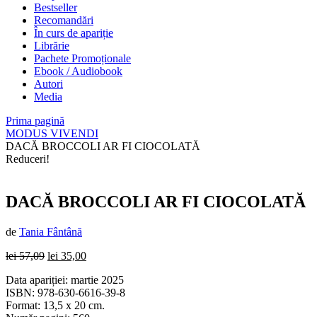
Bestseller
Recomandări
În curs de apariție
Librărie
Pachete Promoționale
Ebook / Audiobook
Autori
Media
Prima pagină
MODUS VIVENDI
DACĂ BROCCOLI AR FI CIOCOLATĂ
Reduceri!
DACĂ BROCCOLI AR FI CIOCOLATĂ
de
Tania Fântână
Prețul
Prețul
lei
57,09
lei
35,00
inițial
curent
Data apariției: martie 2025
a
este:
ISBN: 978-630-6616-39-8
fost:
lei 35,00.
Format: 13,5 x 20 cm.
lei 57,09.