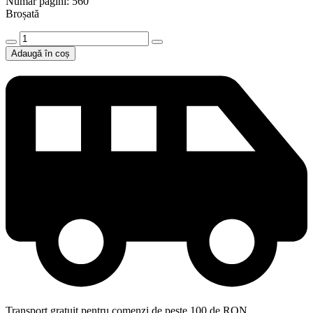
Număr pagini: 560
Broșată
Cantitate
DACĂ
Adaugă în coș
BROCCOLI
AR
FI
CIOCOLATĂ
Transport gratuit pentru comenzi de peste 100 de RON.