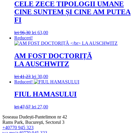
CELE ZECE TIPOLOGII UMANE
CINE SUNTEM ȘI CINE AM PUTEA
FI
Prețul
Prețul
lei
96,30
lei
63,00
inițial
curent
Reduceri!
a
este:
fost:
lei 63,00.
lei 96,30.
AM FOST DOCTORIȚĂ
LA AUSCHWITZ
Prețul
Prețul
lei
41,23
lei
30,00
inițial
curent
Reduceri!
a
este:
fost:
lei 30,00.
FIUL HAMASULUI
lei 41,23.
Prețul
Prețul
lei
47,57
lei
27,00
inițial
curent
Șoseaua Dudești-Pantelimon nr 42
a
este:
Rams Park, Bucureşti, Sectorul 3
fost:
lei 27,00.
+40770 945 323
lei 47,57.
wa.me/+40770 945 323