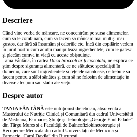
Descriere
Când vine vorba de mâncare, ne concentrăm pe sursa alimentelor,
cum să le combinăm, cum să facem să mâncăm mai mult și mai
gustos, dar fără să însumăm și caloriile etc. Încă din copilărie vedem
în jurul nostru cum adulții manipulează ingredientele, cum le gătesc
și plecăm cumva în viață cu aceste obișnuințe.
Tania Fântână, în cartea
Dacă broccoli ar fi ciocolată
, ne explică ce
știm despre siguranța alimentară, ce ne sfătuiesc specialiștii în
domeniu, care sunt ingredientele și rețetele sănătoase, ce trebuie să
facem pentru a slăbi sănătos și cum să ne folosim de alimentație în
diverse afecțiuni sau stadii ale vieții.
Despre autor
TANIA FÂNTÂNĂ
este nutriționist dietetician, absolventă a
Masterului de Nutriție Clinică și Comunitară din cadrul Universității
de Medicină, Farmacie, Științe și Tehnologie „George Emil Palade”
din Târgu Mureș și a Facultății de Balneofiziokinetoterapie și
Recuperare Medicală din cadrul Universității de Medicină și
Farmacie „Carol Davila” din București.